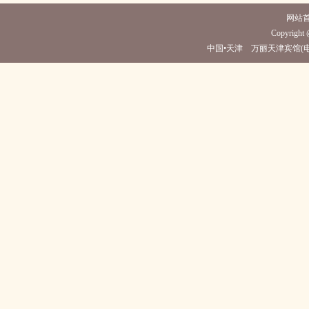
网站
Copyright @
中国•天津 万丽天津宾馆(电话022-582